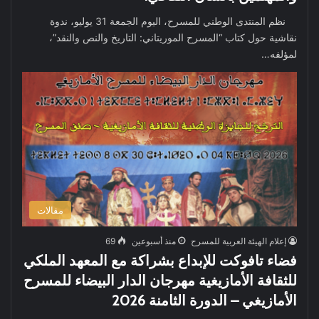
نظم المنتدى الوطني للمسرح، اليوم الجمعة 31 يوليو، ندوة
نقاشية حول كتاب “المسرح الموريتاني: التاريخ والنص والنقد”،
لمؤلفه…
مقالات
إعلام الهيئة العربية للمسرح
منذ أسبوعين
69
فضاء تافوكت للإبداع بشراكة مع المعهد الملكي
للثقافة الأمازيغية مهرجان الدار البيضاء للمسرح
الأمازيغي – الدورة الثامنة 2026