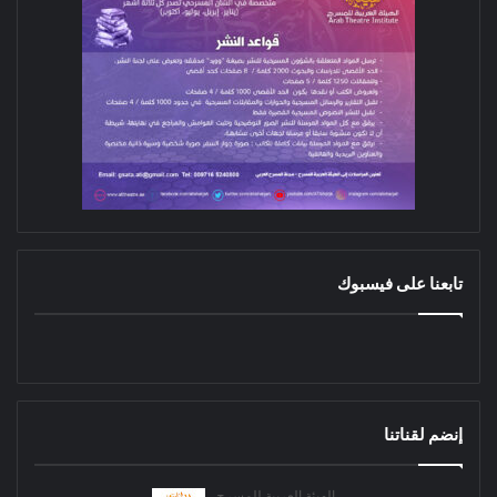
تابعنا على فيسبوك
إنضم لقناتنا